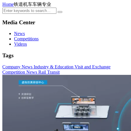
Home
铁道机车车辆专业
Media Center
News
Competitions
Videos
Tags
Company News
Industry & Education
Visit and Exchange
Competition News
Rail Transit