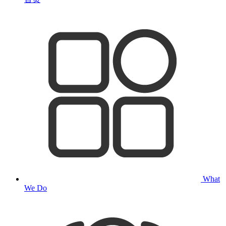
What
We Do