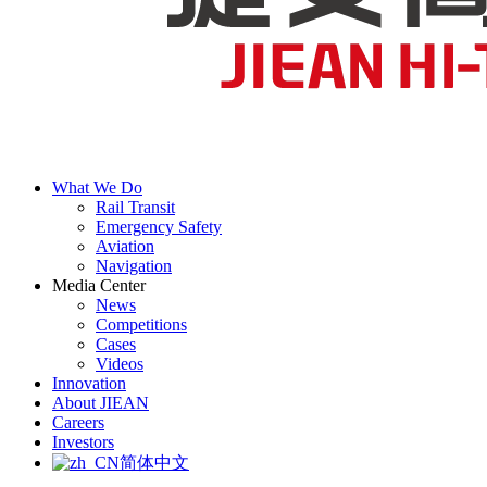
What We Do
Rail Transit
Emergency Safety
Aviation
Navigation
Media Center
News
Competitions
Cases
Videos
Innovation
About JIEAN
Careers
Investors
简体中文