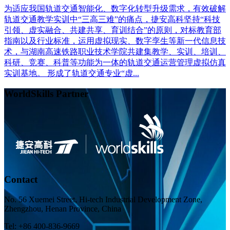
为适应我国轨道交通智能化、数字化转型升级需求，有效破解
轨道交通教学实训中“三高三难”的痛点，捷安高科坚持“科技
引领、虚实融合、共建共享、育训结合”的原则，对标教育部
指南以及行业标准，运用虚拟现实、数字孪生等新一代信息技
术，与湖南高速铁路职业技术学院共建集教学、实训、培训、
科研、竞赛、科普等功能为一体的轨道交通运营管理虚拟仿真
实训基地。 形成了轨道交通专业“虚...
WorldSkills Partner
Contact
No. 56 Xuemei Street, Hi-tech Industrial Development Zone,
Zhengzhou, Henan Province, China
Tel: +86 400-836-9669