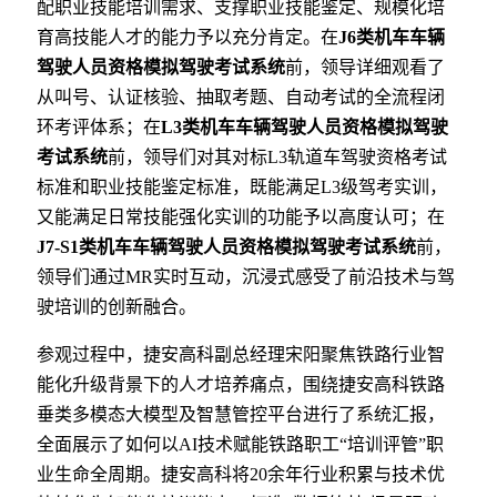
配职业技能培训需求、支撑职业技能鉴定、规模化培
育高技能人才的能力予以充分肯定。在
J6类机车车辆
驾驶人员资格模拟驾驶考试系统
前，领导详细观看了
从叫号、认证核验、抽取考题、自动考试的全流程闭
环考评体系；在
L3类机车车辆驾驶人员资格模拟驾驶
考试系统
前，领导们对其对标L3轨道车驾驶资格考试
标准和职业技能鉴定标准，既能满足L3级驾考实训，
又能满足日常技能强化实训的功能予以高度认可；在
J7-S1类机车车辆驾驶人员资格模拟驾驶考试系统
前，
领导们通过MR实时互动，沉浸式感受了前沿技术与驾
驶培训的创新融合。
参观过程中，捷安高科副总经理宋阳聚焦铁路行业智
能化升级背景下的人才培养痛点，围绕捷安高科铁路
垂类多模态大模型及智慧管控平台进行了系统汇报，
全面展示了如何以AI技术赋能铁路职工“培训评管”职
业生命全周期。捷安高科将20余年行业积累与技术优