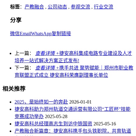
标签
：
产教融合
,
公司动态
,
参观交流
,
行业交流
分享
微信
Email
WhatsApp
复制链接
上一篇：
查看详情 +
捷安高科集成电路专业建设及人才
培养一站式解决方案正式发布!
下一篇：
查看详情 +
携手共进 聚势赋能｜郑州市职业教
育联盟正式成立 捷安高科荣膺副理事长单位
相关推荐
2025，是始终如一的奔赴
2026-01-01
捷安高科助力郑州轨道交通运营有限公司“工匠杯”技能
竞赛成功举办
2025-05-28
捷安高科总经理高志生到访中铁国资
2025-05-16
产教融合新篇章：捷安高科携手包头铁职院，共育轨道