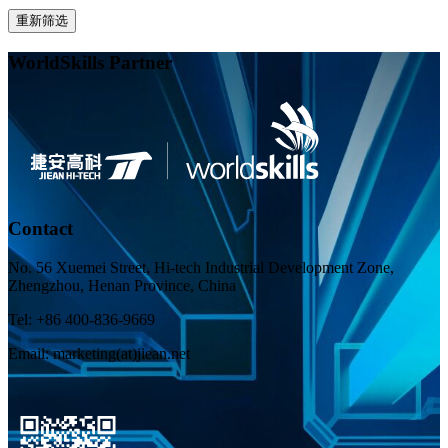
重新筛选
WorldSkills Partner
Contact
No. 56 Xuemei Street, Hi-tech Industrial Development Zone,
Zhengzhou, Henan Province, China
Tel: +86 400-836-9669
Email: marketing(at)jiean.net