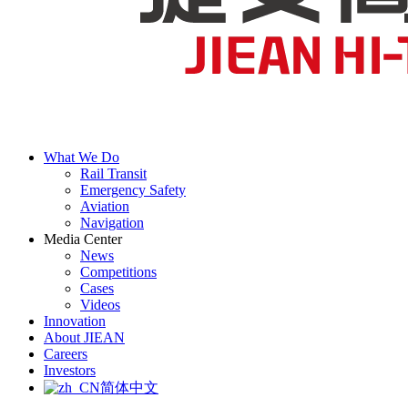
What We Do
Rail Transit
Emergency Safety
Aviation
Navigation
Media Center
News
Competitions
Cases
Videos
Innovation
About JIEAN
Careers
Investors
简体中文