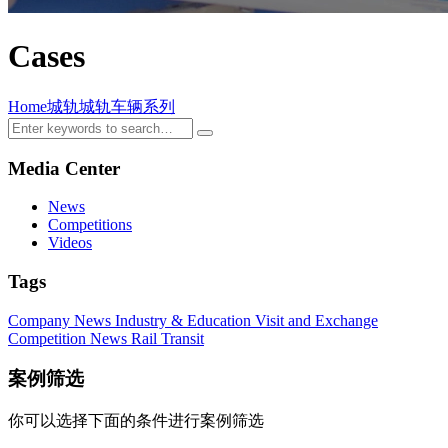
Cases
Home
城轨
城轨车辆系列
Media Center
News
Competitions
Videos
Tags
Company News
Industry & Education
Visit and Exchange
Competition News
Rail Transit
案例筛选
你可以选择下面的条件进行案例筛选