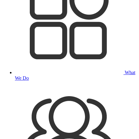
What
We Do