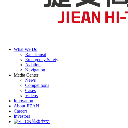
What We Do
Rail Transit
Emergency Safety
Aviation
Navigation
Media Center
News
Competitions
Cases
Videos
Innovation
About JIEAN
Careers
Investors
简体中文