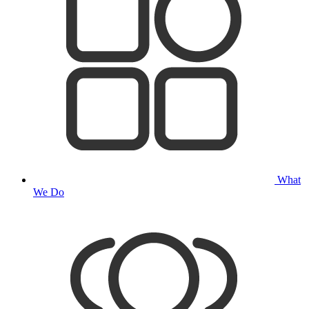
What
We Do