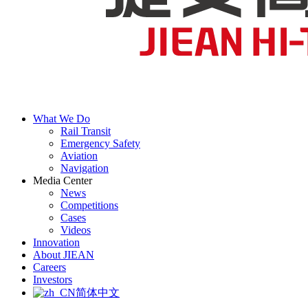
What We Do
Rail Transit
Emergency Safety
Aviation
Navigation
Media Center
News
Competitions
Cases
Videos
Innovation
About JIEAN
Careers
Investors
简体中文