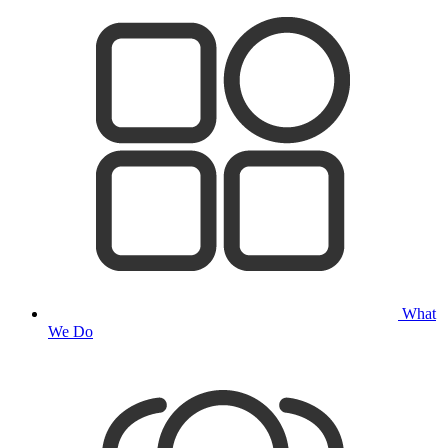
What
We Do