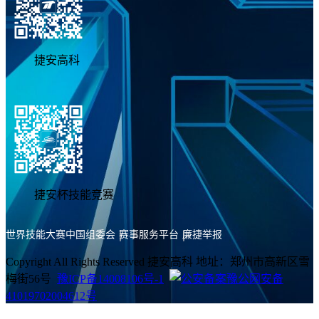
捷安高科
捷安杯技能竞赛
世界技能大赛中国组委会
赛事服务平台
廉捷举报
Copyright All Rights Reserved 捷安高科 地址：郑州市高新区雪
梅街56号
豫ICP备14008106号-1
豫公网安备
41019702004612号