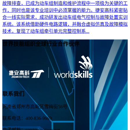
故障排查，已成为动车组制造和维护流程中一项极为关键的工
作，同时也是该专业培训中必须掌握的能力。捷安高科紧密贴
合一线实际需求，成功研发出动车组电气控制与故障处置实训
系统。该系统借助硬件电路逻辑，并融合虚拟仿真及故障模拟
技术，复现了动车组牵引单元完整控制系...
世界技能组织全球行业合作伙伴
联系我们
河南省郑州市高新区雪梅街56号
联系电话：400-836-9669
电子邮箱：service(at)jiean.net