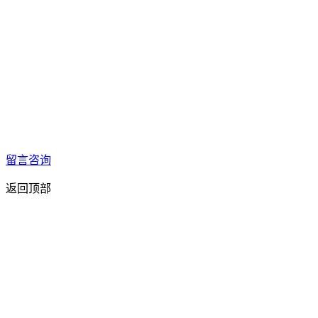
留言咨询
返回顶部