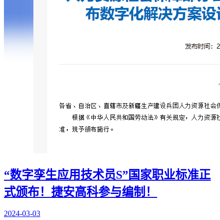
“数字孪生应用技术员S”国家职业标准正
式颁布！捷安高科参与编制！
2024-03-03