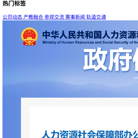
热门标签
公司动态
产教融合
参观交流
赛事新闻
轨道交通