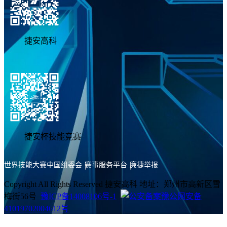
捷安高科
捷安杯技能竞赛
世界技能大赛中国组委会
赛事服务平台
廉捷举报
Copyright All Rights Reserved 捷安高科 地址：郑州市高新区雪
梅街56号
豫ICP备14008106号-1
豫公网安备
41019702004612号