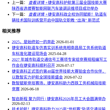
上一篇：
查看详情 +
捷安高科护航第三届全国技能大赛
陕西省选拔赛智能网联汽车装调运维项目成功举办
下一篇：
查看详情 +
捷安高科政企校协同赋能！轨道车
辆技术国际训练营开启中国轨交职教 “出海” 新范式
相关推荐
2025，是始终如一的奔赴
2026-01-01
捷安高科轨道车仿真实训系统亮相南昌局工务系统轨道
车标准化建设现场会
2025-04-28
2027 年城市轨道交通信号工赛项专家组竞赛规程编写工
作会在捷安高科顺利召开
2026-07-17
捷安高科正式签约第48届世界技能大赛铂金合作伙伴，
以数智实力护航全球技能盛会
2026-07-22
数智赋能竞技赛场，捷安高科助力西铁工务机械段技能
竞赛
2026-06-18
智启新程 聚力同行 | 捷安高科2026年员工大会圆满举办
2026-02-13
技术护航！捷安高科助力2025年“世校赛”轨道交通运输