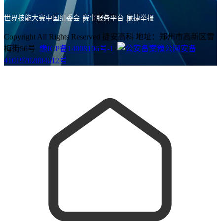
世界技能大赛中国组委会
赛事服务平台
廉捷举报
Copyright All Rights Reserved 捷安高科 地址：郑州市高新区雪
梅街56号
豫ICP备14008106号-1
豫公网安备
41019702004612号