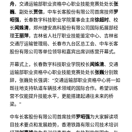
舟
，交通运输部职业资格中心职业技能竞赛处处长
张
巍
、副处长
贾信
，中车长客股份有限公司首席技师
罗
昭强
，长春数字科技职业学院董事会主席
徐超时
、校
长
闻姝清
，郑州捷安高科股份有限公司国际拓展部经
理
王丽萍
，吉林省人社厅职业技能鉴定中心、吉林省
交通厅运输管理局、长春市九台区总工会、中车长客
股份有限公司等单位领导和嘉宾出席训练营开幕式。
开幕式上，长春数字科技职业学院校长
闻姝清
、交通
运输部职业资格中心职业技能竞赛处处长
张巍
分别致
辞，张巍处长强调：“交通运输部职业资格中心将一如
既往地支持轨道车辆技术领域的国际合作。希望训练
营不仅能提升技能水平，更能搭建起通往未来的桥
梁。”
中车长客股份有限公司首席技师
罗昭强
为大家解读项
目技术要点和发展趋势，香港铁路有限公司技术培训