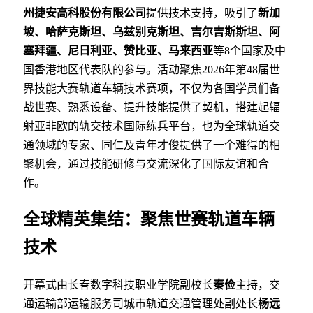
州捷安高科股份有限公司
提供技术支持，吸引了
新加
坡、哈萨克斯坦、乌兹别克斯坦、吉尔吉斯斯坦、阿
塞拜疆、尼日利亚、赞比亚、马来西亚
等8个国家及中
国香港地区代表队的参与。活动聚焦2026年第48届世
界技能大赛轨道车辆技术赛项，不仅为各国学员们备
战世赛、熟悉设备、提升技能提供了契机，搭建起辐
射亚非欧的轨交技术国际练兵平台，也为全球轨道交
通领域的专家、同仁及青年才俊提供了一个难得的相
聚机会，通过技能研修与交流深化了国际友谊和合
作。
全球精英集结：聚焦世赛轨道车辆
技术
开幕式由长春数字科技职业学院副校长
秦俭
主持，交
通运输部运输服务司城市轨道交通管理处副处长
杨远