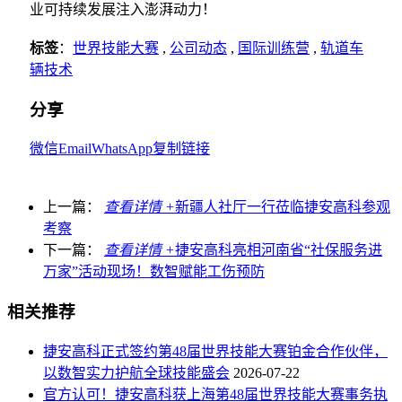
业可持续发展注入澎湃动力！
标签
：
世界技能大赛
,
公司动态
,
国际训练营
,
轨道车
辆技术
分享
微信
Email
WhatsApp
复制链接
上一篇：
查看详情 +
新疆人社厅一行莅临捷安高科参观
考察
下一篇：
查看详情 +
捷安高科亮相河南省“社保服务进
万家”活动现场！数智赋能工伤预防
相关推荐
捷安高科正式签约第48届世界技能大赛铂金合作伙伴，
以数智实力护航全球技能盛会
2026-07-22
官方认可！捷安高科获上海第48届世界技能大赛事务执