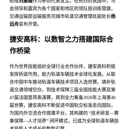
经理
刘惠雄
作为参训代表发言。在热烈的氛围中，与
会领导和嘉宾为各个国家和地区的领队授训练营旗，
交通运输部运输服务司城市轨道交通管理处副处长
杨
远舟
宣布开营。
捷安高科：以数智之力搭建国际合
作桥梁
作为世界技能组织全球行业合作伙伴，捷安高科积极
发挥桥梁作用，助力轨道车辆技术全球化发展。从联
合中国中车推动轨道车辆技术项目入选世赛、填补轨
道交通领域空白，到技术保障三届全国技能大赛及第
47届法国里昂表演赛，再到全力筹备2026年上海第48
届世赛，捷安高科不断促进中国轨交标准走向国际，
为国内外交流合作搭建平台，其构建的 “技术研发—赛
事保障—人才培养” 闭环模式，已成为全球轨道车辆技
术技能人才成长的数智引擎。