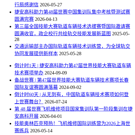
行局感谢信
2026-05-27
捷安高科助力第48届世赛中国集训队集中考核暨测试赛
圆满完赛
2026-04-13
第三届全国技能大赛轨道车辆技术选拔赛暨国际邀请赛
圆满收官，政企校行共绘轨交技能发展新蓝图
2025-05-
28
交通运输部主办国际轨道车辆技术训练营，为全球轨交
协同发展提供新样本
2025-05-28
倒计时1天 | 捷安高科助力第47届世界技能大赛轨道车辆
技术赛项举办
2024-09-09
备战世赛 | 第47届世界技能大赛轨道车辆技术赛项长春
国际友谊赛圆满落幕
2024-09-02
倒计时60天 | 从无到有，中国轨道车辆技术赛项如何登
上世赛舞台？
2026-07-24
第 48 届世赛飞机维修项目国家集训队第一阶段集训在捷
安高科开展
2026-04-01
技能奥林匹克预热！飞机维修国际训练营为2026上海世
赛练兵
2026-05-14