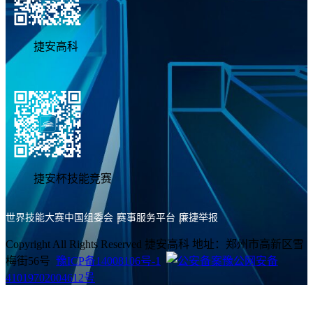
捷安高科
捷安杯技能竞赛
世界技能大赛中国组委会
赛事服务平台
廉捷举报
Copyright All Rights Reserved 捷安高科 地址：郑州市高新区雪
梅街56号
豫ICP备14008106号-1
豫公网安备
41019702004612号