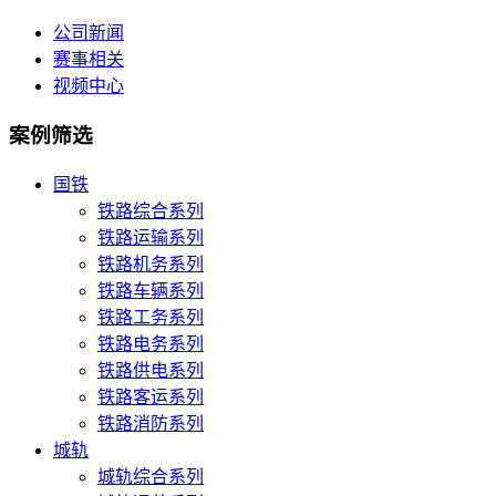
公司新闻
赛事相关
视频中心
案例筛选
国铁
铁路综合系列
铁路运输系列
铁路机务系列
铁路车辆系列
铁路工务系列
铁路电务系列
铁路供电系列
铁路客运系列
铁路消防系列
城轨
城轨综合系列