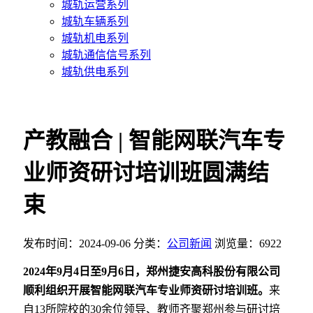
城轨运营系列
城轨车辆系列
城轨机电系列
城轨通信信号系列
城轨供电系列
产教融合 | 智能网联汽车专
业师资研讨培训班圆满结
束
发布时间：2024-09-06
分类：
公司新闻
浏览量：6922
2024年9月4日至9月6日，郑州捷安高科股份有限公司
顺利组织开展智能网联汽车专业师资研讨培训班。
来
自13所院校的30余位领导、教师齐聚郑州参与研讨培