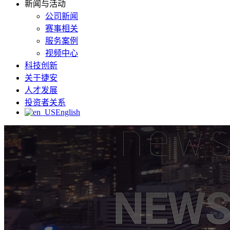
新闻与活动
公司新闻
赛事相关
服务案例
视频中心
科技创新
关于捷安
人才发展
投资者关系
English