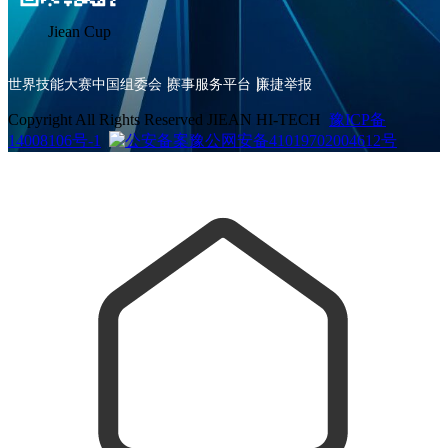
Jiean Cup
世界技能大赛中国组委会
赛事服务平台
廉捷举报
Copyright All Rights Reserved JIEAN HI-TECH
豫ICP备
14008106号-1
豫公网安备41019702004612号