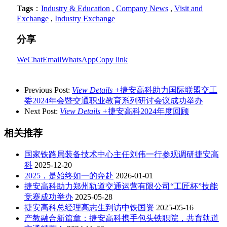
Tags
：
Industry & Education
,
Company News
,
Visit and
Exchange
,
Industry Exchange
分享
WeChat
Email
WhatsApp
Copy link
Previous Post:
View Details +
捷安高科助力国际联盟交工
委2024年会暨交通职业教育系列研讨会议成功举办
Next Post:
View Details +
捷安高科2024年度回顾
相关推荐
国家铁路局装备技术中心主任刘伟一行参观调研捷安高
科
2025-12-20
2025，是始终如一的奔赴
2026-01-01
捷安高科助力郑州轨道交通运营有限公司“工匠杯”技能
竞赛成功举办
2025-05-28
捷安高科总经理高志生到访中铁国资
2025-05-16
产教融合新篇章：捷安高科携手包头铁职院，共育轨道