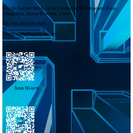
No. 56 Xuemei Street, Hi-tech Industrial Development Zone,
Zhengzhou, Henan Province, China
Tel: +86 400-836-9669
Email: marketing(at)jiean.net
Jiean Hi-tech