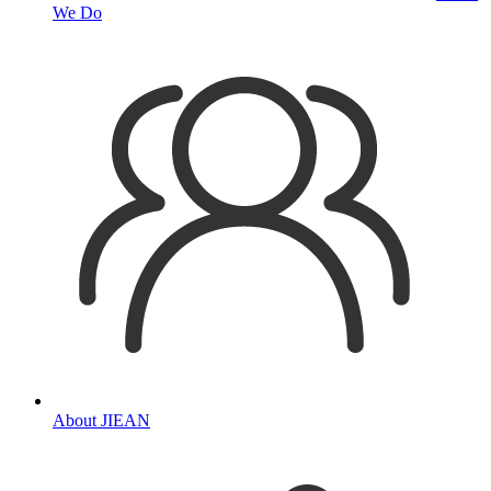
We Do
About JIEAN