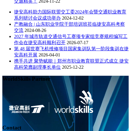
交通精英！
2024-11-22
捷安高科助力国际联盟交工委2024年会暨交通职业教育
系列研讨会议成功举办
2024-12-02
产教融合 | 山东职业学院干部培训班莅临捷安高科考察
交流
2024-08-26
2027 年城市轨道交通信号工赛项专家组竞赛规程编写工
作会在捷安高科顺利召开
2026-07-17
第 48 届世赛飞机维修项目国家集训队第一阶段集训在捷
安高科开展
2026-04-01
携手共进 聚势赋能｜郑州市职业教育联盟正式成立 捷安
高科荣膺副理事长单位
2025-12-22
WorldSkills Partner
Contact