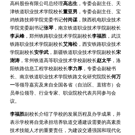
高科股份有限公司总经理
高志生
，专委会副主任、天
津铁道职业技术学院校长
董亚男
，专委会副主任、宝
鸡铁路技师学院党委书记
付尚谋
，陕西机电职业技术
学院党委副书记
张琴
，南京铁道职业技术学院副校长
李从峰
，郑州铁路职业技术学院副校长
李福胜
，武汉
铁路职业技术学院副校长
艾海松
，西安铁路职业技术
学院副校长
安学武
，新疆铁道职业技术学院副校长
宋
澍涛
，常州铁道高等职业技术学校副校长
赵太平
，洛
阳铁路信息工程学校副校长
李力厚
，专委会副秘书
长、南京铁道职业技术学院铁路文化研究院院长
何万
一
等领导嘉宾及来自全国各省（自治区、直辖市）会
员单位领导、行业专家、职业院校代表共同参与会
议。
李福胜
副校长介绍了学校的发展历程及办学成果，并
表示学校将自觉承担培养轨道交通建设需要的高素质
技术技能人才的重要责任，为建设交通强国和现代化