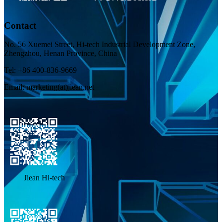
Contact
No. 56 Xuemei Street, Hi-tech Industrial Development Zone,
Zhengzhou, Henan Province, China
Tel: +86 400-836-9669
Email: marketing(at)jiean.net
Jiean Hi-tech