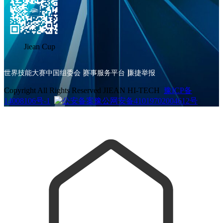
Jiean Cup
世界技能大赛中国组委会
赛事服务平台
廉捷举报
Copyright All Rights Reserved JIEAN HI-TECH
豫ICP备
14008106号-1
豫公网安备41019702004612号