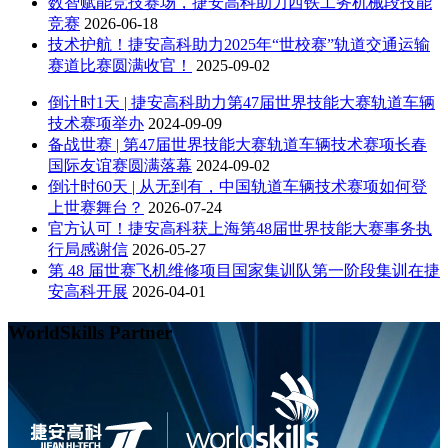
数智赋能竞技赛场，捷安高科助力西铁工务机械段技能
竞赛
2026-06-18
技术护航！捷安高科助力2025年“世校赛”轨道交通运输
赛道比赛圆满收官！
2025-09-02
倒计时1天 | 捷安高科助力第47届世界技能大赛轨道车辆
技术赛项举办
2024-09-09
备战世赛 | 第47届世界技能大赛轨道车辆技术赛项长春
国际友谊赛圆满落幕
2024-09-02
倒计时60天 | 从无到有，中国轨道车辆技术赛项如何登
上世赛舞台？
2026-07-24
官方认可！捷安高科获上海第48届世界技能大赛事务执
行局感谢信
2026-05-27
第 48 届世赛飞机维修项目国家集训队第一阶段集训在捷
安高科开展
2026-04-01
WorldSkills Partner