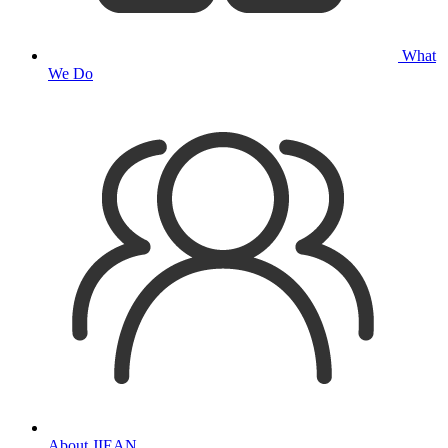
What
We Do
About JIEAN