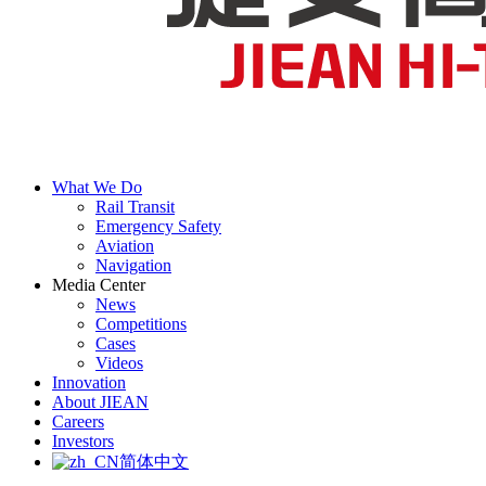
What We Do
Rail Transit
Emergency Safety
Aviation
Navigation
Media Center
News
Competitions
Cases
Videos
Innovation
About JIEAN
Careers
Investors
简体中文