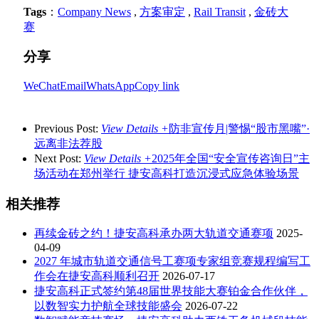
Tags
：
Company News
,
方案审定
,
Rail Transit
,
金砖大
赛
分享
WeChat
Email
WhatsApp
Copy link
Previous Post:
View Details +
防非宣传月|警惕“股市黑嘴”·
远离非法荐股
Next Post:
View Details +
2025年全国“安全宣传咨询日”主
场活动在郑州举行 捷安高科打造沉浸式应急体验场景
相关推荐
再续金砖之约！捷安高科承办两大轨道交通赛项
2025-
04-09
2027 年城市轨道交通信号工赛项专家组竞赛规程编写工
作会在捷安高科顺利召开
2026-07-17
捷安高科正式签约第48届世界技能大赛铂金合作伙伴，
以数智实力护航全球技能盛会
2026-07-22